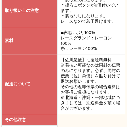
＊後ろにボタンが6個付いてい
取り扱い上の注意
ます。
＊裏地なしになります。
レースなので若干透けます。
■表地：ポリ100%
レースグランド：レーヨン
素材
100%
糸：レーヨン100%
【佐川急便】往復送料無料
※
着払い可能なのは同封の伝票
のみになります。
必ず、同封の
伝票（佐川急便）を貼り付けて
返送お願いします。
配送について
その他の返却伝票の場合送料は
お客様ご負担になります。
※北海道・沖縄・一部地域につ
きましては、別途料金を頂く場
合がございます。
その他注意