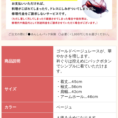
ゴールドベージュレースが、華
やかさを増します。
商品説明
衿ぐりは控えめにバックボタン
でシンプルに着ていただけま
す。
・着丈…45cm
・袖丈…56cm
サイズ
・肩幅…42cm
・アームホール…46cm
カラー
ベージュ
＊後ろ止めになります。